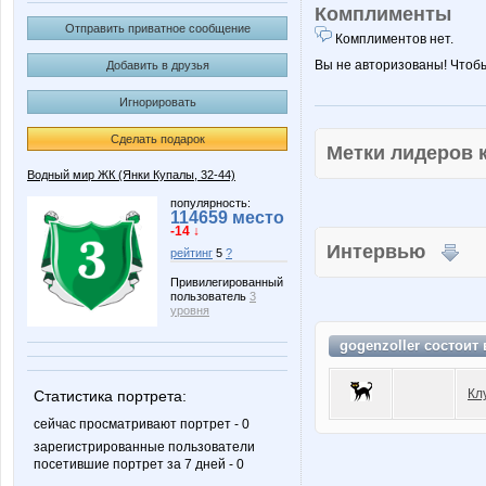
Комплименты
Отправить приватное сообщение
Комплиментов нет.
Вы не авторизованы! Чтоб
Добавить в друзья
Игнорировать
Сделать подарок
Метки лидеров
Водный мир ЖК (Янки Купалы, 32-44)
популярность:
114659 место
-14 ↓
Интервью
рейтинг
5
?
Привилегированный
пользователь
3
уровня
gogenzoller состоит
Кл
Статистика портрета:
сейчас просматривают портрет - 0
зарегистрированные пользователи
посетившие портрет за 7 дней - 0